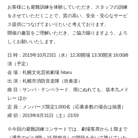
お客様にも避難訓練を体験していただき、スタッフの訓練
をさせていただくことで、質の高い、安全・安心なサービ
ス提供につなげてまいりたいと考えております。
開催の趣旨をご理解いただき、ご協力賜りますよう、よろ
しくお願いいたします。
日 時：2019年10月23日（水）12:30開場 13:30開演 16:00終
演（予定）
会 場：札幌文化芸術劇場 hitaru
出 演：札幌市消防音楽隊（吹奏楽）
曲 目：サンバ・テンペラード、雨にぬれても、坂本九メド
レー ほか
定 員：メンバーズ限定1,000名（応募多数の場合は抽選）
締 切：2019年8月31日（土）23:59
※今回の避難訓練コンサートでは、劇場客席から１階まで
（通常のビル9階～15 階相当）の階段を歩いて降りていた