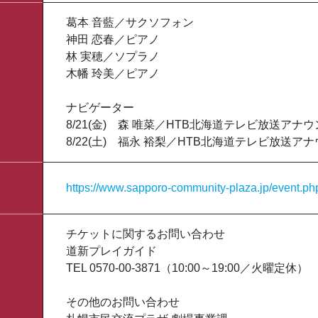
葛󠄀本 音藍／サクソフォン
神田 恋春／ピアノ
林 実穂／ソプラノ
木幡 玲美／ピアノ
ナビゲーター
8/21(金) 森 唯菜／HTB北海道テレビ放送アナ
8/22(土) 福永 裕梨／HTB北海道テレビ放送ア
https://www.sapporo-community-plaza.jp/event.
チケットに関するお問い合わせ
道新プレイガイド
TEL 0570-00-3871（10:00～19:00／火曜定休）
その他のお問い合わせ